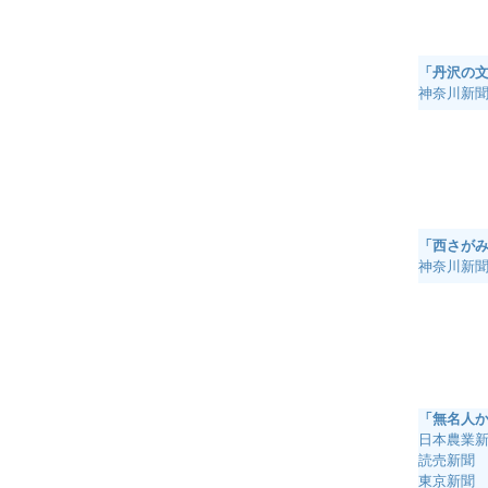
「丹沢の
神奈川新聞
「西さが
神奈川新聞
「無名人
日本農業新
読売新聞 
東京新聞 