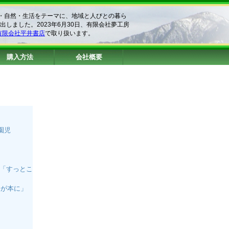
化・自然・生活をテーマに、地域と人びとの暮ら
出しました。2023年6月30日、有限会社夢工房
有限会社平井書店
で取り扱います。
購入方法
会社概要
園児
と「すっとこ
祭が本に」