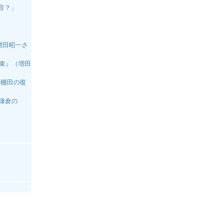
な音？」
増田昭一さ
約束』（増田
で棚田の復
北鎌倉の