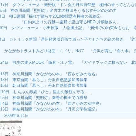
 7月17日 タウンニュース・秦野版「ドン会の丹沢自然塾 棚田の音ってどん
 7月5日 神奈川新聞「照明灯」名古木の棚田をうるおす丹沢の水の力
7月4日 朝日新聞「揺れず踊らず2010参院選有権者の視線②」
束よりの行動―秦野で里山守るNPO 片桐務さん」
4月10日 タウンニュース・小田原版「人物風土記」「満州での約束今もなお 
4月4日 カトリック新聞「満州難民収容所で逝った子どもたちの命の輝き」『
）
 7月 かながわトラストみどり財団「ミドリ」№77 「丹沢が育む『命の水』
」
 6月24日 散歩の達人MOOK「鎌倉・江ノ電」 『ガイドブックに載らない 
』
 4月18日 神奈川新聞「かながわの本」『西さがみの地名』
年 2月18日 東京新聞「暮らし」丹沢自然塾参加者募集
 2月15日 朝日新聞「暮らし」丹沢自然塾参加者募集
年12月19日 しんぶん赤旗「ひと」里山の景観を守る……
年12月 5日 神奈川新聞「照明灯」秦野の棚田で収穫祭
10月 4日 神奈川新聞「かながわの本」『西さがみの女性史』
 9月13日 神奈川新聞「かながわの本」『丹沢文学往還記』
2009年6月1日