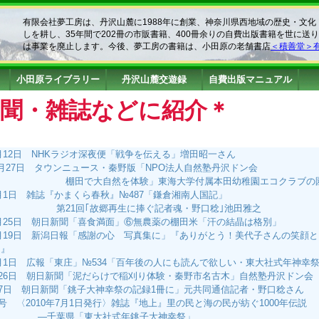
有限会社夢工房は、丹沢山麓に1988年に創業、神奈川県西地域の歴史・文
しを耕し、35年間で202冊の市販書籍、400冊余りの自費出版書籍を世に送り
は事業を廃止します。今後、夢工房の書籍は、小田原の老舗書店
＜積善堂＞
小田原ライブラリー
丹沢山麓交遊録
自費出版マニュアル
新聞・雑誌などに紹介＊
12月12日 NHKラジオ深夜便「戦争を伝える」増田昭一さん
 11月27日 タウンニュース・秦野版「NPO法人自然塾丹沢ドン会
大自然を体験」東海大学付属本田幼稚園エコクラブの
11月1日 雑誌『かまくら春秋』№487「鎌倉湘南人国記」
回｢故郷再生に捧ぐ記者魂・野口稔｣池田雅之
10月25日 朝日新聞「喜食満面」⑥無農薬の棚田米「汗の結晶は格別」
10月19日 新潟日報「感謝の心 写真集に」『ありがとう！美代子さんの笑顔
」』
10月1日 広報「東庄」№534「百年後の人にも読んで欲しい・東大社式年神幸
9月26日 朝日新聞「泥だらけで稲刈り体験・秦野市名古木」自然塾丹沢ドン会
9月7日 朝日新聞「銚子大神幸祭の記録1冊に」元共同通信記者・野口稔さん
8月号 〈2010年7月1日発行〉雑誌『地上』里の民と海の民が紡ぐ1000年伝説
県「東大社式年銚子大神幸祭」