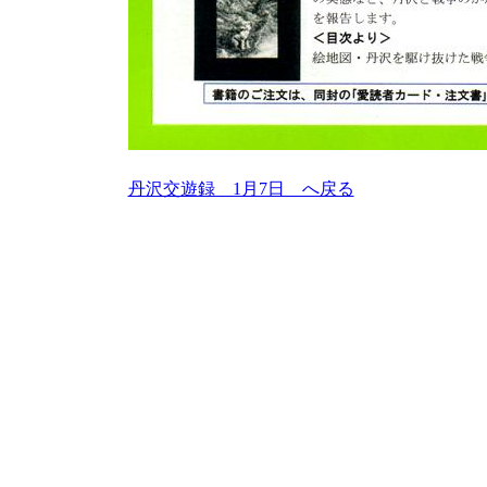
丹沢交遊録 1月7日 へ戻る