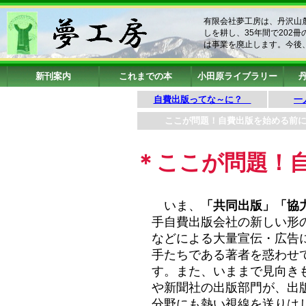
有限会社夢工房は、丹沢山
しを耕し、35年間で202
は事業を廃止します。今後
新刊案内
これまでの本
小田原ライブラリー
自費出版ってな～に？
一
ここが問題！自費出版を始める前
＊ここが問題！
いま、
「共同出版」「協
手自費出版会社の新しい形
などによる大量宣伝・広告
手たちである著者を惑わせ
す。また、いままで見向き
や新聞社の出版部門が、出
分野にも熱い視線を送りは