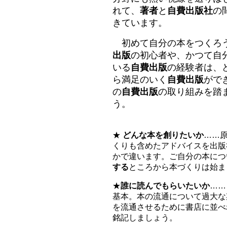
れて、
著者
と
自費出版社
の
きています。
初めて自分の本をつくろ
出版
の初心者や、かつて自
いる
自費出版
の経験者は、
ら満足のいく
自費出版
がで
の
自費出版
の取り組みを踏
う。
★
どんな本を創りたいか
……
くりも含めたアドバイスを出版
かで違います。ご自分の本につ
する
ところから本づくりは始ま
★
誰に読んでもらいたいか
……
基本。本の流通について過大な
を流通させるために書店に並べ
銘記しましょう。