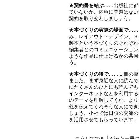
★
契約書を結ぶ
……出版社に都
ていないか、内容に問題はない
契約を取り交わしましょう。
★
本づくりの実際の場面で
……
み、レイアウト・デザイン、３
製本という本づくりのそれぞれ
編集者とのコミュニケーション
ような作品に仕上げるかの
共同
う。
★
本づくりの後で
……１冊の掛
ました。まず身近な人に読んで
にたくさんのひとにも読んでも
インターネットなどを利用する
のテーマを理解してくれ、より
義を伝えてくれそうな人にでき
しょう。小社では日頃の交流の
を活用させてもらっています。
こうしてでき上がった一冊の