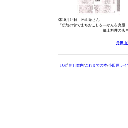
③10月14日 米山昭さん
「伝統の食でまちおこしを―がんを克服
郷土料理の店再開
丹沢山
/
TOP
新刊案内
/
これまでの本
/
小田原ライ