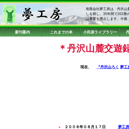
有限会社夢工房は、丹沢山
しを耕し、35年間で202
は事業を廃止します。今後
新刊案内
これまでの本
小田原ライブラリー
＊丹沢山麓交遊
現在、
『丹沢山ろく
夢工
●
２００８年０８月１７日
夢工房