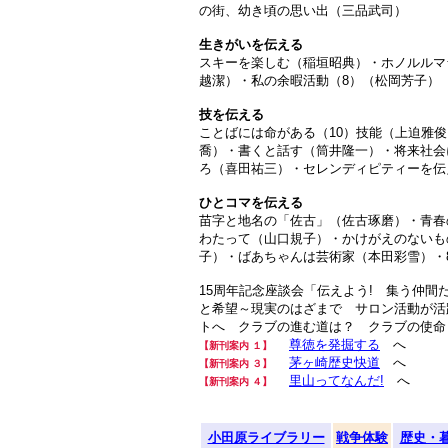
の街、幼き頃の思い出（三品武司）
生きがいを伝える
スキーを楽しむ（稲垣昭典）・ホノルルマ
越潔）・私の余暇活動（8）（松岡芳子）
技を伝える
ことばには命がある（10）技能（上迫雅
喬）・書くと話す（筒井隆一）・将来社会
ろ（喜田祐三）・セレンディピティーを伝
ひとコマを伝える
苗字と地名の「佐古」（佐古琢磨）・青春
わたって（山口規子）・かけがえのないも
子）・ばあちゃんは芸術家（本田彩雪）・8
15周年記念座談会「伝えよう! 集う仲
と希望～現実のはざまで サロン活動が活
トへ クラブの進む道は？ クラブの使命
尊徳を発掘する
へ
【新刊案内 １
】
茅ヶ崎歴史快道
へ
【新刊案内 ３】
里山ってなんだ!
へ
【新刊案内 ４】
小田原ライブラリー
戦争体験
歴史・