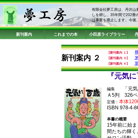
有限会社夢工房は、丹沢山
しを耕し、35年間で202
は事業を廃止します。今後
新刊案内
これまでの本
小田原ライブラリー
【新刊案内 １
】
新刊案内 ２
【新刊案内 ３】
【新刊案内 ４】
『元気
「元気
編集
Ａ5判 32
本体12
定価：
ISBN 978-4-
本書の概要
15年前に始
間たちの輝く
サロン活動…