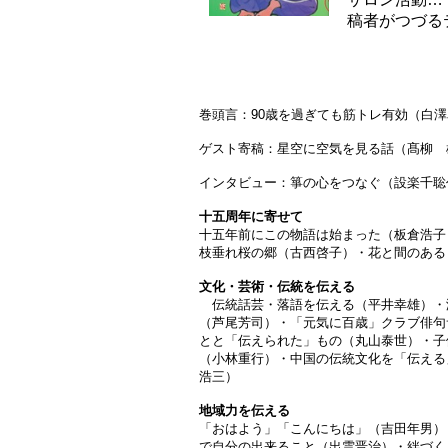
稿者がつづる
巻頭言：90歳を過ぎても筋トレ有効（白
ゲスト寄稿：星空に空気を見る話（髙柳 
インタビュー：箏の心をつなぐ（設楽千聡
十五周年に寄せて
十五年前にこの物語は始まった（板倉浩子
枝垂れ桜の郷（古西啓子）・花と間のある
文化・芸術・伝統を伝える
伝統話芸・落語を伝える（平井幸雄）・
（芦尾芳司）・「元気に百歳」クラブ俳句
とと「伝えられた」もの（丸山泰世）・子
（小林重行）・中国の伝統文化を「伝える
浩三）
地域力を伝える
「おはよう」「こんにちは」（吉田年男）
で自分の出来ること（出雲晋治）・絆づく