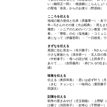
い（楠田正一郎）・桃源郷にこらんしょ!
の聖地「奈良」からのお便り（野原純）
こころを伝える
地域の魅力発信と伝承（斉藤豊一）・友で
年―Sさんのその後（大山昭典）・死もま
幾世）・シニアのためのパソコン教室（中
春」・「寮歌」の心（塩地薫）・コミュニ
者になって（伊藤哲郎）・「一日校長」で
きずなを伝える
異国に住む長女へ（寺川勝子）・Nさんへ
小さな家族たち（清水研一）・五人目の孫
（中村峯子）・母への詫び状（上田恭子）
ありて……（吉田義尚）・終(つい)の住
誠）
味覚を伝える
伝える（奥田和美）・思いは必ず叶う（月
（きむ チョンヒ）・一味同心（豊田勝子
田譲次）
記憶を伝える
戦争の置きみやげ（児玉朝能）・上野駅（
け継ぐ（河田和子）・好奇心（千野耕一）